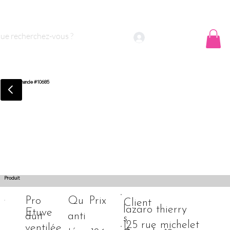
 sommes nous ?
Contact
Se connecter
Commande #10685
Produit
Pro
Qu
Prix
Client
lazaro thierry
Etuve
duit
anti
s
125 rue michelet
ventilée