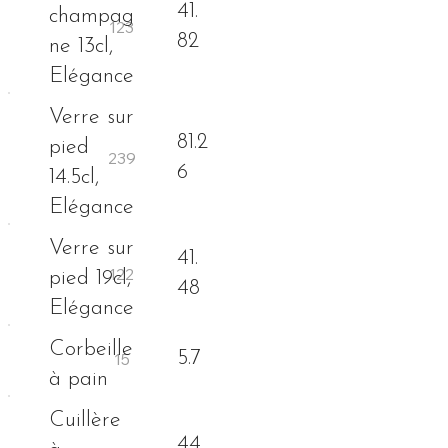
41.
champag
82
ne 13cl,
Elégance
Verre sur
81.2
pied
6
14.5cl,
Elégance
Verre sur
41.
pied 19cl,
48
Elégance
Corbeille
5.7
à pain
Cuillère
44.