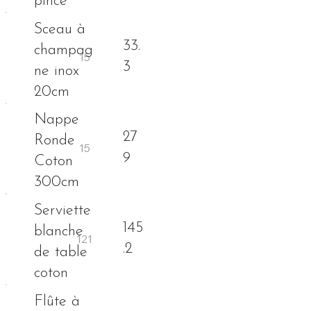
pince
Sceau à
33.
champag
3
ne inox
20cm
Nappe
27
Ronde
9
Coton
300cm
Serviette
145
blanche
.2
de table
coton
Flûte à