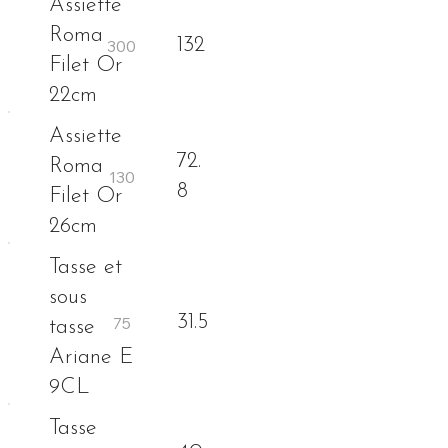
Assiette
Roma
132
Filet Or
22cm
Assiette
72.
Roma
8
Filet Or
26cm
Tasse et
sous
31.5
tasse
Ariane E
9CL
Tasse