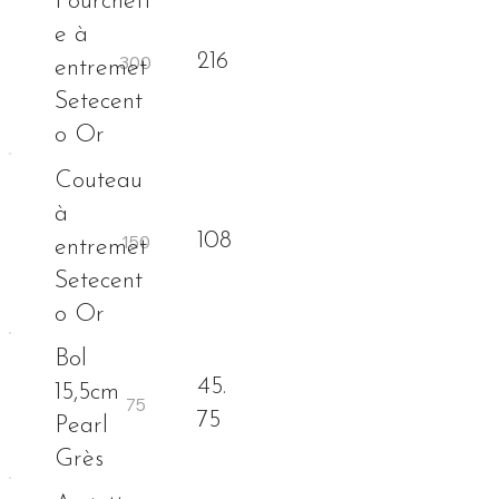
Fourchett
e à
216
entremet
Setecent
o Or
Couteau
à
108
entremet
Setecent
o Or
Bol
45.
15,5cm
75
Pearl
Grès