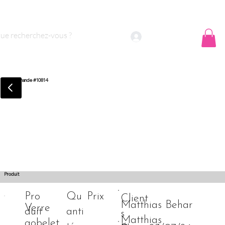
 sommes nous ?
Contact
Se connecter
Commande #10814
Produit
Pro
Qu
Prix
Client
Matthias Behar
Verre
duit
anti
s
Matthias
gobelet