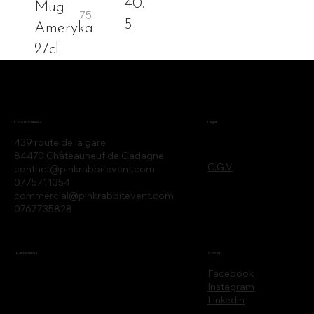
40.
Mug
5
Ameryka
27cl
Legal
Coordonnées
439 route de la gare
84470 Châteauneuf de Gadagne
C.G.V
contact@pinkrabbitevent.com
0775711354
commercial@pinkrabbitevent.com
0767735828
Partenaires
Social
Facebook
Instagram
Linkedin