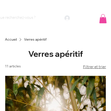
 sommes nous ?
Contact
Se connecter
Accueil
Verres apéritif
Verres apéritif
11 articles
Filtrer et trier