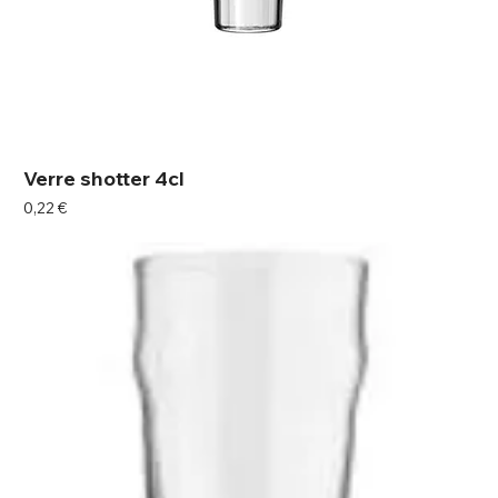
Verre shotter 4cl
Prix
0,22 €