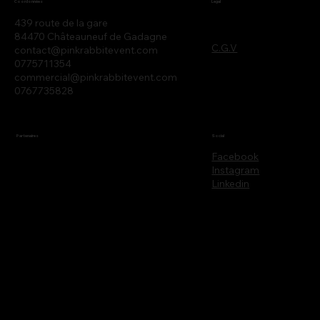
Legal
Coordonnées
439 route de la gare
84470 Châteauneuf de Gadagne
C.G.V
contact@pinkrabbitevent.com
0775711354
commercial@pinkrabbitevent.com
0767735828
Partenaires
Social
Facebook
Instagram
Linkedin