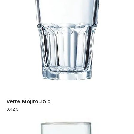
Verre Mojito 35 cl
Prix
0,42 €