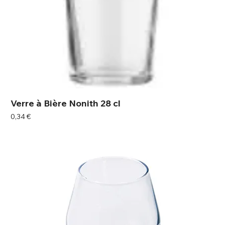
Verre à Bière Nonith 28 cl
Prix
0,34 €