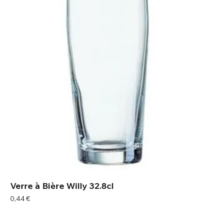
Verre à Bière Willy 32.8cl
Prix
0,44 €