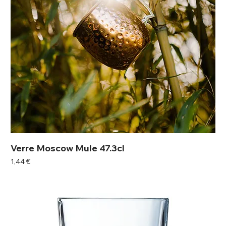
Verre Moscow Mule 47.3cl
Prix
1,44 €