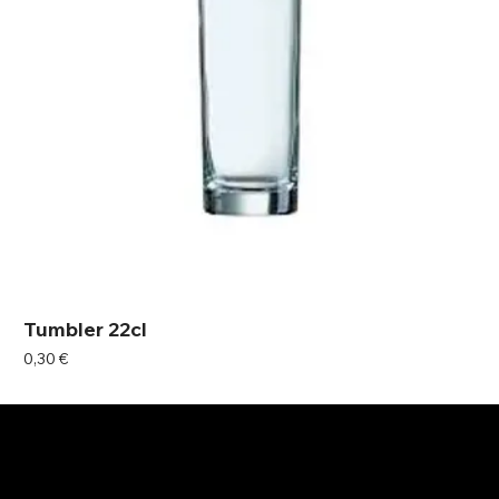
Tumbler 22cl
Prix
0,30 €